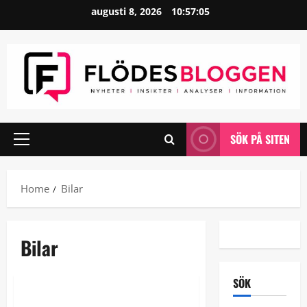
Skip
augusti 8, 2026
10:57:05
to
content
SÖK PÅ SITEN
Primary
Menu
Home
Bilar
Bilar
Bilar
Bommar
SÖK
Allt du behöver veta om pollare,