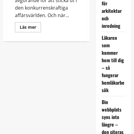
avgörande för att sticka ut i
för
den konkurrenskraftiga
arkitektur
affärsvärlden. Och när...
och
inredning
Read
Läs mer
more
about
Läkaren
Förstärk
ditt
som
varumärke
med
kommer
företagslogga
hem till dig
på
bilen
– så
fungerar
hemläkarbe
sök
Din
webbplats
syns inte
längre –
den citeras