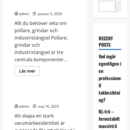
grindar och industristängsel
Sök
admin
januari 5, 2026
Allt du behöver veta om
pollare, grindar och
industristängsel Pollare,
RECENT
POSTS
grindar och
industristängsel är tre
Vad ingår
centrala komponenter...
egentligen i
en
Read
Läs mer
more
professione
Bilar
about
Allt
ll
du
behöver
Förstärk ditt varumärke med
takbesiktni
veta
företagslogga på bilen
om
ng?
pollare,
admin
maj 16, 2023
grindar
KL-trä –
och
Att skapa en stark
industristängsel
formstabilt
varumärkesidentitet är
massivträ