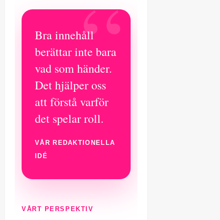
Bra innehåll
berättar inte bara
vad som händer.
Det hjälper oss
att förstå varför
det spelar roll.
VÅR REDAKTIONELLA
IDÉ
VÅRT PERSPEKTIV