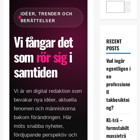
Sök
IDÉER, TRENDER OCH
BERÄTTELSER
Vi fångar det
RECENT
POSTS
som
rör sig
i
Vad ingår
samtiden
egentligen i
en
professione
Vi är en digital redaktion som
ll
takbesiktni
bevakar nya idéer, aktuella
ng?
fenomen och människorna
bakom förändringen. Här
KL-trä –
möts snabba nyheter,
formstabilt
fördjupande perspektiv och
massivträ