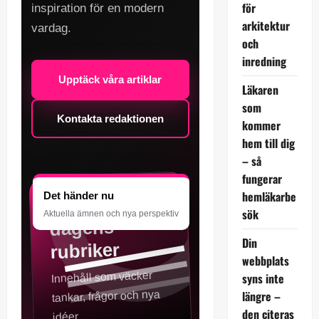
för
inspiration för en modern
arkitektur
vardag.
och
inredning
Upptäck våra artiklar
Läkaren
som
Kontakta redaktionen
kommer
hem till dig
– så
fungerar
hemläkarbe
Det händer nu
Mer än bara
sök
Aktuella ämnen och nya perspektiv
dagens
Din
rubriker
webbplats
Innehåll som väcker
syns inte
längre –
tankar, frågor och nya
den citeras
idéer.