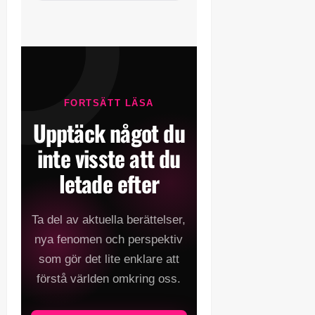
FORTSÄTT LÄSA
Upptäck något du
inte visste att du
letade efter
Ta del av aktuella berättelser,
nya fenomen och perspektiv
som gör det lite enklare att
förstå världen omkring oss.