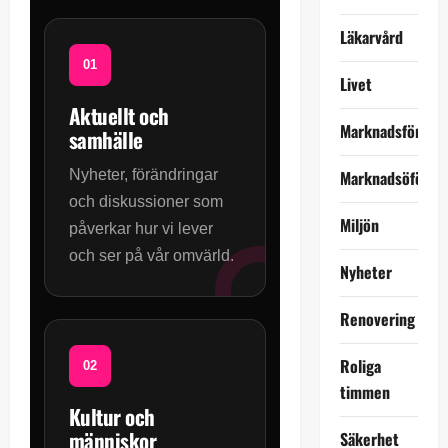
Läkarvård
Livet
Aktuellt och
Marknadsföring
samhälle
Nyheter, förändringar
Marknadsöförin
och diskussioner som
Miljön
påverkar hur vi lever
och ser på vår omvärld.
Nyheter
Renovering
Roliga
timmen
Kultur och
människor
Säkerhet