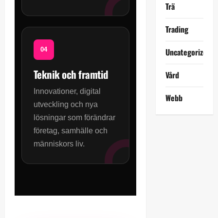
Trä
Trading
Uncategorized
Teknik och framtid
Vård
Innovationer, digital
Webb
utveckling och nya
lösningar som förändrar
företag, samhälle och
människors liv.