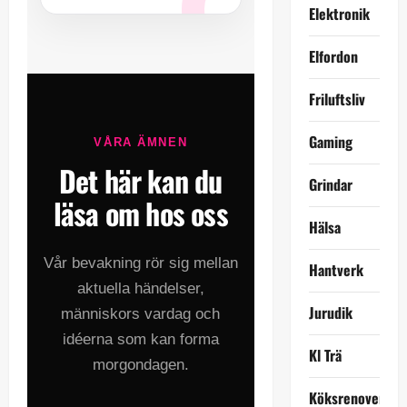
Elektronik
Elfordon
Friluftsliv
Gaming
VÅRA ÄMNEN
Det här kan du
Grindar
läsa om hos oss
Hälsa
Vår bevakning rör sig mellan
Hantverk
aktuella händelser,
Jurudik
människors vardag och
idéerna som kan forma
Kl Trä
morgondagen.
Köksrenovering