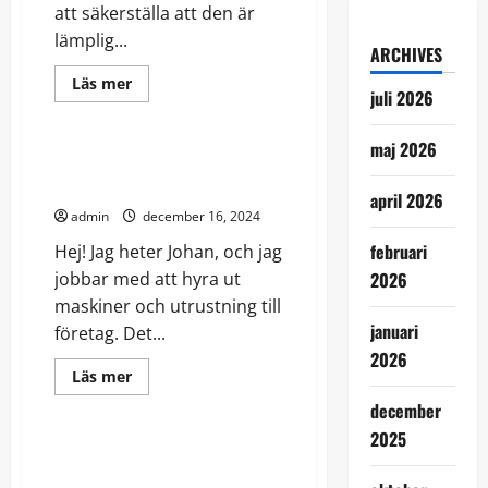
att säkerställa att den är
lämplig...
ARCHIVES
Read
Läs mer
juli 2026
more
Elfordon
Friluftsliv
about
Vad
är
maj 2026
en
En dag på jobbet – tankar från
geoteknisk
en maskinuthyrare
undersökning,
april 2026
egentligen?
admin
december 16, 2024
februari
Hej! Jag heter Johan, och jag
jobbar med att hyra ut
2026
maskiner och utrustning till
januari
företag. Det...
2026
Friluftsliv
Read
Läs mer
more
Roliga timmen
about
december
En
dag
2025
på
Från noll gravitation till
jobbet
hjältestatus
–