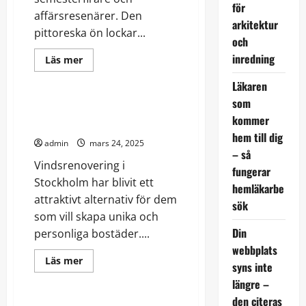
för
affärsresenärer. Den
arkitektur
pittoreska ön lockar...
och
inredning
Read
Läs mer
more
Friluftsliv
Hälsa
about
Läkaren
Att
hyra
som
boende
Så förvandlar du vinden till en
på
kommer
drömvåning
Gotland
–
hem till dig
admin
mars 24, 2025
En
– så
guide
Vindsrenovering i
till
fungerar
de
Stockholm har blivit ett
bästa
hemläkarbe
alternativen
attraktivt alternativ för dem
sök
som vill skapa unika och
Din
personliga bostäder....
webbplats
Read
Läs mer
syns inte
more
Friluftsliv
about
längre –
Så
förvandlar
den citeras