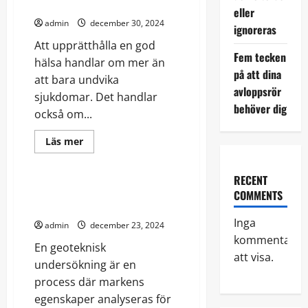
du
För att du ska må bättre
eller
vinden
till
admin
december 30, 2024
ignoreras
en
drömvåning
Att upprätthålla en god
Fem tecken
hälsa handlar om mer än
på att dina
att bara undvika
avloppsrör
sjukdomar. Det handlar
behöver dig
också om...
Read
Läs mer
more
Ekonomi
Friluftsliv
about
För
RECENT
att
du
Vad är en geoteknisk
COMMENTS
ska
undersökning, egentligen?
må
bättre
Inga
admin
december 23, 2024
kommentarer
En geoteknisk
att visa.
undersökning är en
process där markens
egenskaper analyseras för