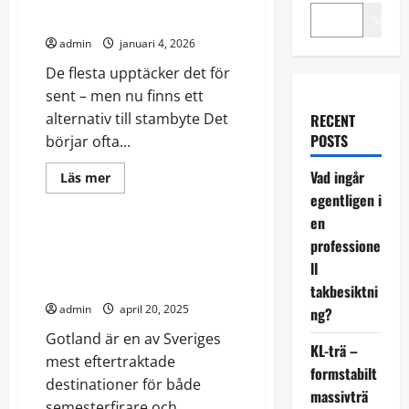
sent
Sök
admin
januari 4, 2026
De flesta upptäcker det för
sent – men nu finns ett
alternativ till stambyte Det
RECENT
POSTS
börjar ofta...
Vad ingår
Read
Läs mer
more
egentligen i
Friluftsliv
Nyheter
about
De
en
flesta
upptäcker
Att hyra boende på Gotland –
professione
det
En guide till de bästa
för
ll
sent
alternativen
takbesiktni
admin
april 20, 2025
ng?
Gotland är en av Sveriges
KL-trä –
mest eftertraktade
formstabilt
destinationer för både
massivträ
semesterfirare och