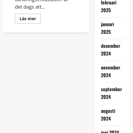
februari
det dags att...
2025
Read
Läs mer
more
januari
about
Sommar
2025
och
sol
och
december
campingviol!
2024
november
2024
september
2024
augusti
2024
juni 2024