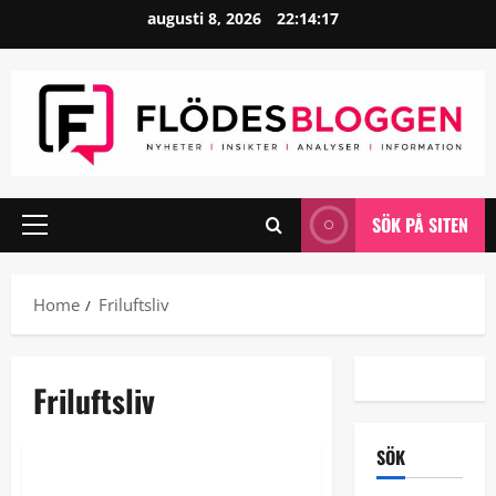
Skip
augusti 8, 2026
22:14:17
to
content
SÖK PÅ SITEN
Primary
Menu
Home
Friluftsliv
Friluftsliv
Friluftsliv
Hantverk
SÖK
De flesta upptäcker det för