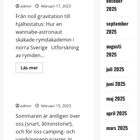
oktober
tankar
admin
februari 17, 2023
från
2025
en
Från noll gravitation till
maskinuthyrare
september
hjältestatus: Hur en
2025
wannabe-astronaut
skakade rymdakademin i
augusti
norra Sverige Utforskning
2025
av rymden...
Read
Läs mer
juli 2025
more
Friluftsliv
Teknik
about
Från
juni 2025
noll
gravitation
Sommar och sol och
till
campingviol!
maj 2025
hjältestatus
admin
februari 15, 2023
april 2025
Sommaren är äntligen över
oss (snart, åtminstone!),
mars 2025
och för oss camping- och
vandringsentusiaster är