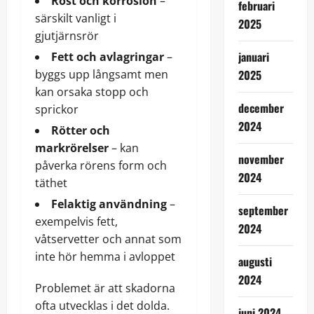
Rost och korrosion
–
februari
särskilt vanligt i
2025
gjutjärnsrör
januari
Fett och avlagringar
–
byggs upp långsamt men
2025
kan orsaka stopp och
december
sprickor
2024
Rötter och
markrörelser
– kan
november
påverka rörens form och
2024
täthet
Felaktig användning
–
september
exempelvis fett,
2024
våtservetter och annat som
inte hör hemma i avloppet
augusti
2024
Problemet är att skadorna
ofta utvecklas i det dolda.
juni 2024