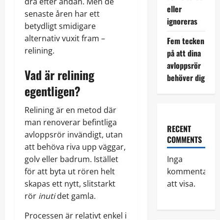
dra efter andan. Men de
eller
senaste åren har ett
ignoreras
betydligt smidigare
alternativ vuxit fram –
Fem tecken
relining.
på att dina
avloppsrör
Vad är relining
behöver dig
egentligen?
Relining är en metod där
man renoverar befintliga
RECENT
avloppsrör invändigt, utan
COMMENTS
att behöva riva upp väggar,
golv eller badrum. Istället
Inga
för att byta ut rören helt
kommentarer
skapas ett nytt, slitstarkt
att visa.
rör
inuti
det gamla.
Processen är relativt enkel i