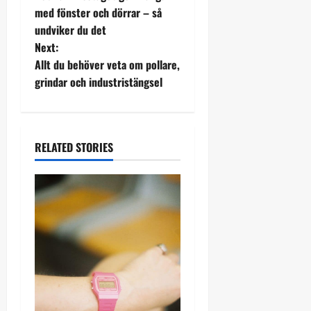
o
med fönster och dörrar – så
undviker du det
s
Next:
t
Allt du behöver veta om pollare,
grindar och industristängsel
n
a
RELATED STORIES
v
i
g
a
t
i