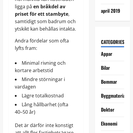
ligga på
en bråkdel av
april 2019
priset för ett stambyte
,
samtidigt som badrum och
ytskikt kan behållas intakta.
Andra fördelar som ofta
CATEGORIES
lyfts fram:
Appar
Minimal rivning och
Bilar
kortare arbetstid
Mindre störningar i
Bommar
vardagen
Byggmaterial
Lägre totalkostnad
Lång hållbarhet (ofta
Doktor
40–50 år)
Ekonomi
Det är därför inte konstigt
att allt fler fastighetsägare