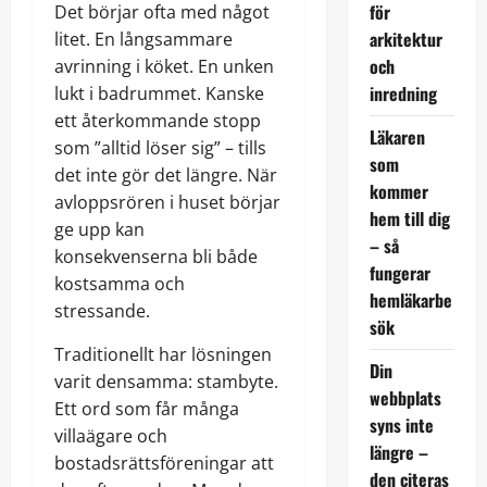
för
Det börjar ofta med något
arkitektur
litet. En långsammare
och
avrinning i köket. En unken
inredning
lukt i badrummet. Kanske
ett återkommande stopp
Läkaren
som ”alltid löser sig” – tills
som
det inte gör det längre. När
kommer
avloppsrören i huset börjar
hem till dig
ge upp kan
– så
konsekvenserna bli både
fungerar
kostsamma och
hemläkarbe
stressande.
sök
Traditionellt har lösningen
Din
varit densamma: stambyte.
webbplats
Ett ord som får många
syns inte
villaägare och
längre –
bostadsrättsföreningar att
den citeras