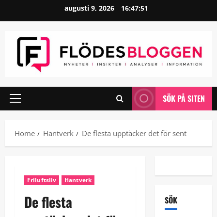
Skip
augusti 9, 2026
16:47:52
to
content
SÖK PÅ SITEN
Primary
Menu
Home
Hantverk
De flesta upptäcker det för sent
Friluftsliv
Hantverk
De flesta
SÖK