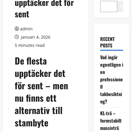
upptäcker det för
Sök
sent
admin
januari 4, 2026
RECENT
POSTS
5 minutes read
Vad ingår
De flesta
egentligen i
upptäcker det
en
professione
för sent – men
ll
takbesiktni
nu finns ett
ng?
alternativ till
KL-trä –
stambyte
formstabilt
massivträ