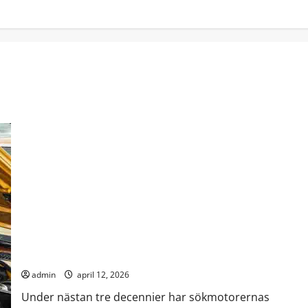
Din webbplats syns inte längre – den citeras eller ignoreras
admin
april 12, 2026
Under nästan tre decennier har sökmotorernas