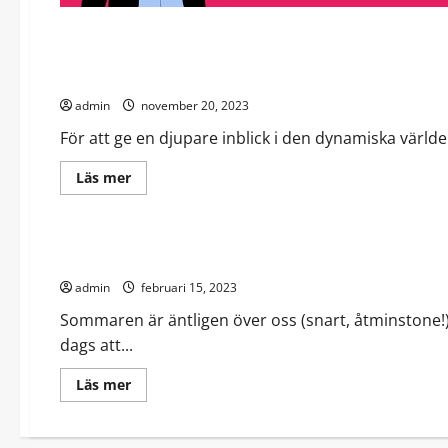
Teknik
Mästare av digital synlighet – en intervju
admin
november 20, 2023
För att ge en djupare inblick i den dynamiska världe
Read
Läs mer
more
about
Friluftsliv
Teknik
Mästare
av
digital
Sommar och sol och campingviol!
synlighet
–
admin
en
februari 15, 2023
intervju
Sommaren är äntligen över oss (snart, åtminstone!)
dags att...
Read
Läs mer
more
about
Sommar
och