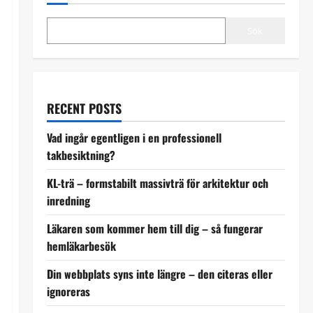
Sök
RECENT POSTS
Vad ingår egentligen i en professionell
takbesiktning?
KL-trä – formstabilt massivträ för arkitektur och
inredning
Läkaren som kommer hem till dig – så fungerar
hemläkarbesök
Din webbplats syns inte längre – den citeras eller
ignoreras