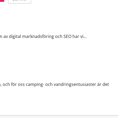
more
about
Ethereum:
Unlocking
the
World
of
Smart
Contracts
n av digital marknadsföring och SEO har vi...
, och för oss camping- och vandringsentusiaster är det