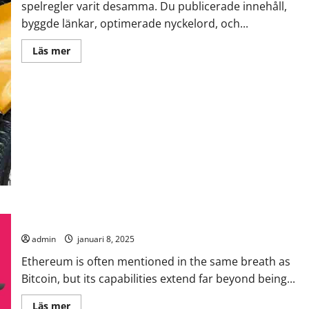
spelregler varit desamma. Du publicerade innehåll,
byggde länkar, optimerade nyckelord, och...
Read
Läs mer
more
about
Din
webbplats
syns
inte
längre
–
den
citeras
eller
ignoreras
Ethereum: Unlocking the World of Smart Contracts
admin
januari 8, 2025
Ethereum is often mentioned in the same breath as
Bitcoin, but its capabilities extend far beyond being...
Read
Läs mer