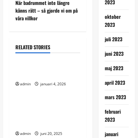
s
2023
När badrummet inte längre
t
känns rätt – så gjorde vi om på
oktober
våra villkor
n
2023
a
juli 2023
RELATED STORIES
v
Friluftsliv
Hantverk
juni 2023
i
De flesta upptäcker det för
maj 2023
g
sent
april 2023
admin
januari 4, 2026
Ekonomi
Hälsa
a
mars 2023
t
Säkra din verksamhet i
Stockholm – investera i
februari
i
brandlarm med hjälp av
2023
företagslån
o
januari
admin
juni 20, 2025
Friluftsliv
Nyheter