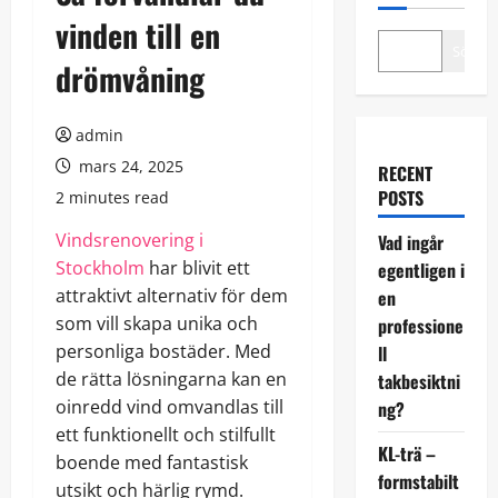
vinden till en
Sök
drömvåning
admin
mars 24, 2025
RECENT
POSTS
2 minutes read
Vindsrenovering i
Vad ingår
Stockholm
har blivit ett
egentligen i
attraktivt alternativ för dem
en
som vill skapa unika och
professione
personliga bostäder. Med
ll
de rätta lösningarna kan en
takbesiktni
oinredd vind omvandlas till
ng?
ett funktionellt och stilfullt
KL-trä –
boende med fantastisk
formstabilt
utsikt och härlig rymd.