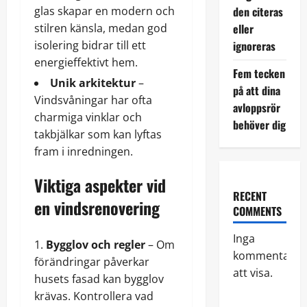
glas skapar en modern och
den citeras
stilren känsla, medan god
eller
isolering bidrar till ett
ignoreras
energieffektivt hem.
Fem tecken
Unik arkitektur
–
på att dina
Vindsvåningar har ofta
avloppsrör
charmiga vinklar och
behöver dig
takbjälkar som kan lyftas
fram i inredningen.
Viktiga aspekter vid
RECENT
en vindsrenovering
COMMENTS
Inga
Bygglov och regler
– Om
kommentarer
förändringar påverkar
att visa.
husets fasad kan bygglov
krävas. Kontrollera vad