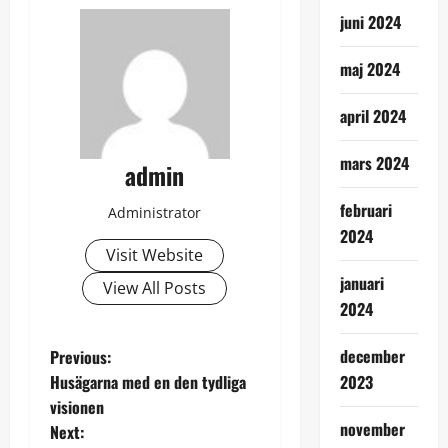
juni 2024
maj 2024
april 2024
mars 2024
admin
februari
Administrator
2024
Visit Website
januari
View All Posts
2024
P
december
Previous:
Husägarna med en den tydliga
2023
o
visionen
november
Next: