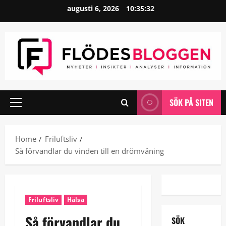
Skip
augusti 6, 2026
10:35:32
to
content
SÖK PÅ SITEN
Primary
Menu
Home
Friluftsliv
Så förvandlar du vinden till en drömvåning
Friluftsliv
Hälsa
Så förvandlar du
SÖK