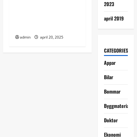
n
2023
Att hyra boende på Gotland
april 2019
– En guide till de bästa
alternativen
admin
april 20, 2025
CATEGORIES
Appar
Bilar
Bommar
Byggmaterial
Doktor
Ekonomi