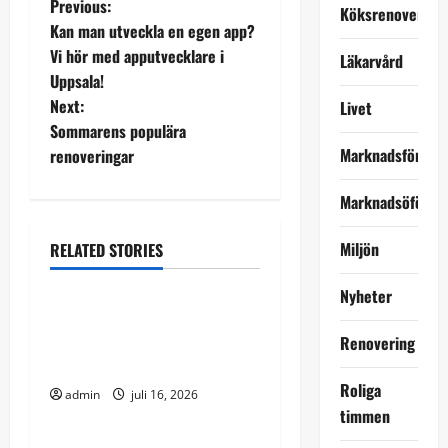
P
Previous:
Köksrenovering
Kan man utveckla en egen app?
o
Vi hör med apputvecklare i
Läkarvård
Uppsala!
s
Next:
Livet
t
Sommarens populära
Marknadsföring
renoveringar
n
Marknadsöförin
a
Miljön
RELATED STORIES
v
Uncategorized
Nyheter
i
Vad ingår egentligen i en
g
professionell
Renovering
takbesiktning?
a
Roliga
admin
juli 16, 2026
Uncategorized
timmen
t