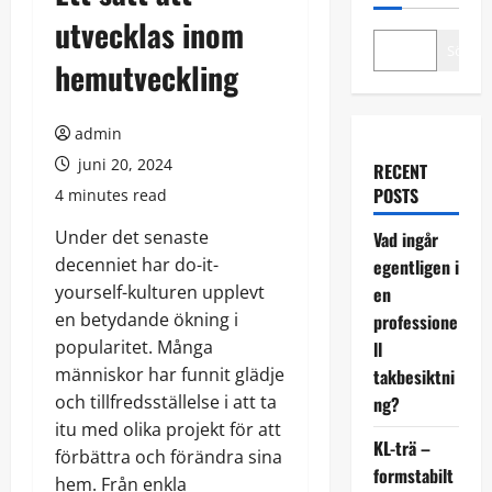
utvecklas inom
Sök
hemutveckling
admin
juni 20, 2024
RECENT
POSTS
4 minutes read
Under det senaste
Vad ingår
decenniet har do-it-
egentligen i
yourself-kulturen upplevt
en
en betydande ökning i
professione
popularitet. Många
ll
människor har funnit glädje
takbesiktni
och tillfredsställelse i att ta
ng?
itu med olika projekt för att
KL-trä –
förbättra och förändra sina
formstabilt
hem. Från enkla