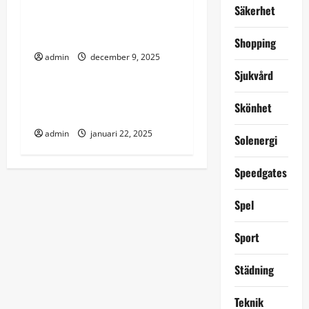
när funktion, trygghet och
Säkerhet
i
design måste fungera
tillsammans
o
Shopping
admin
december 9, 2025
Uncategorized
n
Sjukvård
Analog reklam – en tidlös
Skönhet
strategi i en digital värld
admin
januari 22, 2025
Solenergi
Speedgates
Spel
Sport
Städning
Teknik