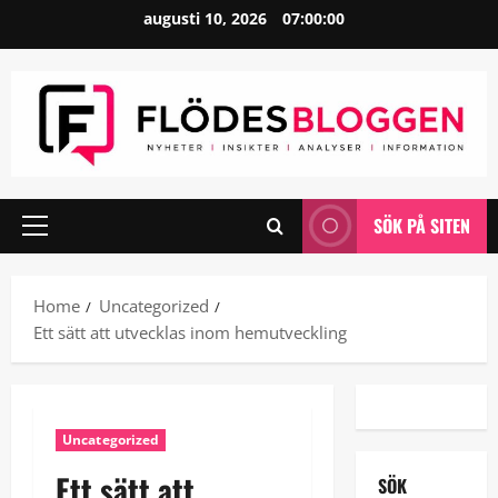
Skip
augusti 10, 2026
07:00:00
to
content
SÖK PÅ SITEN
Primary
Menu
Home
Uncategorized
Ett sätt att utvecklas inom hemutveckling
Uncategorized
Ett sätt att
SÖK