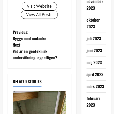
november
Visit Website
2023
View All Posts
oktober
2023
P
Previous:
Bygga med omtanke
juli 2023
o
Next:
juni 2023
Vad är en geoteknisk
s
undersökning, egentligen?
maj 2023
t
n
april 2023
RELATED STORIES
a
mars 2023
v
februari
2023
i