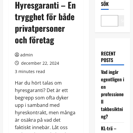
Hyresgaranti – En
SÖK
trygghet för både
Sök
privatpersoner
och företag
RECENT
admin
POSTS
december 22, 2024
Vad ingår
3 minutes read
egentligen i
Har du hört talas om
en
hyresgaranti? Det är ett
professione
begrepp som ofta dyker
ll
upp i samband med
takbesiktni
hyreskontrakt, men många
ng?
är osäkra på vad det
faktiskt innebär. Låt oss
KL-trä –