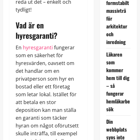
reda ut det – enkelt och
formstabilt
tydligt!
massivträ
för
Vad är en
arkitektur
hyresgaranti?
och
inredning
En
hyresgaranti
fungerar
Läkaren
som en säkerhet för
som
hyresvärden, oavsett om
kommer
det handlar om en
hem till dig
privatperson som hyr en
– så
bostad eller ett företag
fungerar
som letar lokal. Istället för
hemläkarbe
att betala en stor
sök
deposition kan man ställa
en garanti som täcker
Din
hyran om något oförutsett
webbplats
skulle inträffa, till exempel
syns inte