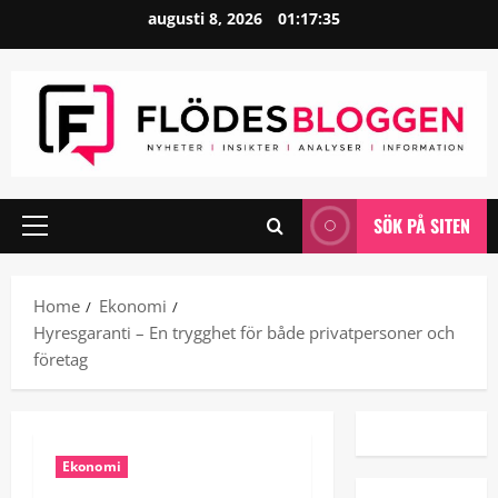
Skip
augusti 8, 2026
01:17:36
to
content
SÖK PÅ SITEN
Primary
Menu
Home
Ekonomi
Hyresgaranti – En trygghet för både privatpersoner och
företag
Ekonomi