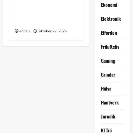
Ekonomi
Relinig för alla i Malmö –
Elektronik
ett smart drag
admin
oktober 27, 2025
Elfordon
Friluftsliv
Gaming
Grindar
Hälsa
Hantverk
Jurudik
Kl Trä