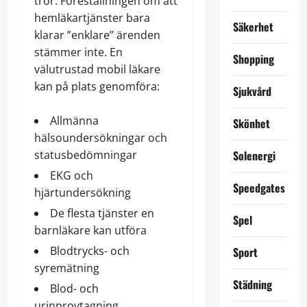
tror. Föreställningen om att
hemläkartjänster bara
Säkerhet
klarar ”enklare” ärenden
stämmer inte. En
Shopping
välutrustad mobil läkare
kan på plats genomföra:
Sjukvård
Allmänna
Skönhet
hälsoundersökningar och
Solenergi
statusbedömningar
EKG och
Speedgates
hjärtundersökning
De flesta tjänster en
Spel
barnläkare
kan utföra
Blodtrycks- och
Sport
syremätning
Städning
Blod- och
urinprovtagning