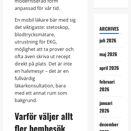
moderniserad form
anpassad för vår tid.
En mobil läkare bär med sig
det viktigaste: stetoskop,
ARCHIVES
blodtrycksmätare,
juli 2026
utrustning för EKG,
möjlighet att ta prover och
maj 2026
ofta även skriva ut recept
direkt på plats. Det är inte
april 2026
en halvmesyr – det är en
fullvärdig
februari
läkarkonsultation, bara
2026
med ett annat rum som
bakgrund.
januari
2026
Varför väljer allt
december
fler hembesök