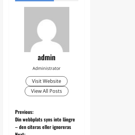
admin
Administrator
Visit Website
View All Posts
P
Previous:
Din webbplats syns inte längre
o
– den citeras eller ignoreras
Next: