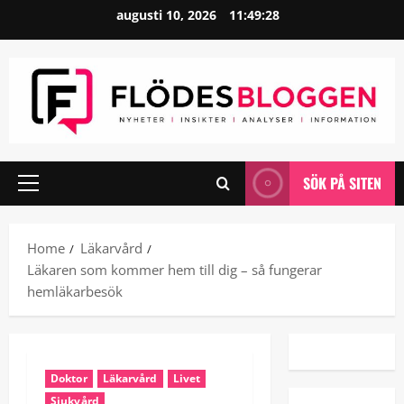
Skip
augusti 10, 2026
11:49:29
to
content
SÖK PÅ SITEN
Primary
Menu
Home
Läkarvård
Läkaren som kommer hem till dig – så fungerar
hemläkarbesök
Doktor
Läkarvård
Livet
Sjukvård