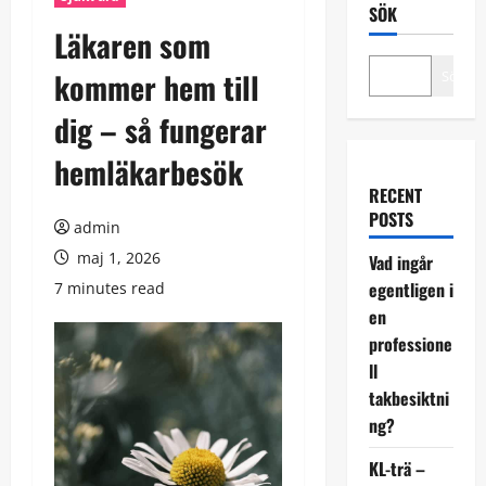
SÖK
Läkaren som
kommer hem till
Sök
dig – så fungerar
hemläkarbesök
RECENT
POSTS
admin
maj 1, 2026
Vad ingår
egentligen i
7 minutes read
en
professione
ll
takbesiktni
ng?
KL-trä –