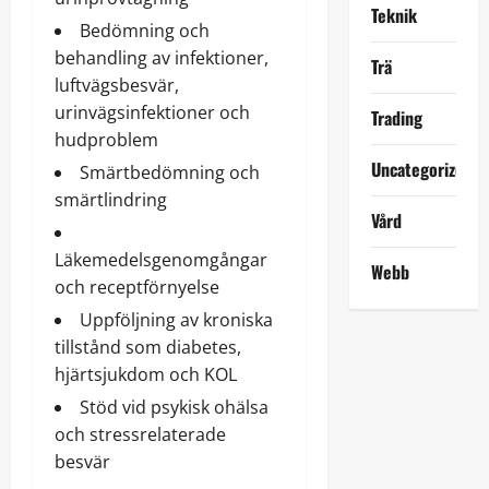
Teknik
Bedömning och
behandling av infektioner,
Trä
luftvägsbesvär,
urinvägsinfektioner och
Trading
hudproblem
Uncategorized
Smärtbedömning och
smärtlindring
Vård
Läkemedelsgenomgångar
Webb
och receptförnyelse
Uppföljning av kroniska
tillstånd som diabetes,
hjärtsjukdom och KOL
Stöd vid psykisk ohälsa
och stressrelaterade
besvär