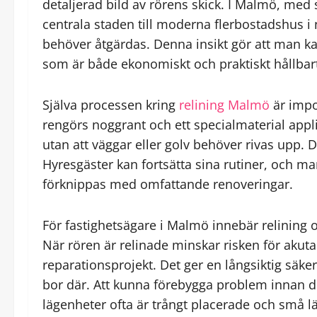
detaljerad bild av rörens skick. I Malmö, med 
centrala staden till moderna flerbostadshus i 
behöver åtgärdas. Denna insikt gör att man kan
som är både ekonomiskt och praktiskt hållbar
Själva processen kring
relining Malmö
är impo
rengörs noggrant och ett specialmaterial applice
utan att väggar eller golv behöver rivas upp. 
Hyresgäster kan fortsätta sina rutiner, och m
förknippas med omfattande renoveringar.
För fastighetsägare i Malmö innebär relining 
När rören är relinade minskar risken för akuta
reparationsprojekt. Det ger en långsiktig säke
bor där. Att kunna förebygga problem innan de 
lägenheter ofta är trångt placerade och små l