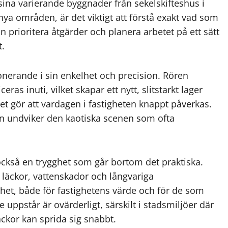
sina varierande byggnader från sekelskifteshus i
nya områden, är det viktigt att förstå exakt vad som
 prioritera åtgärder och planera arbetet på ett sätt
t.
nerande i sin enkelhet och precision. Rören
ras inuti, vilket skapar ett nytt, slitstarkt lager
Det gör att vardagen i fastigheten knappt påverkas.
an undviker den kaotiska scenen som ofta
också en trygghet som går bortom det praktiska.
 läckor, vattenskador och långvariga
rhet, både för fastighetens värde och för de som
uppstår är ovärderligt, särskilt i stadsmiljöer där
äckor kan sprida sig snabbt.