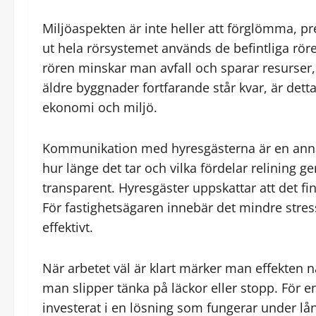
Miljöaspekten är inte heller att förglömma, p
ut hela rörsystemet används de befintliga rö
rören minskar man avfall och sparar resurser
äldre byggnader fortfarande står kvar, är det
ekonomi och miljö.
Kommunikation med hyresgästerna är en annan a
hur länge det tar och vilka fördelar relining 
transparent. Hyresgäster uppskattar att det f
För fastighetsägaren innebär det mindre stress
effektivt.
När arbetet väl är klart märker man effekten
man slipper tänka på läckor eller stopp. För en
investerat i en lösning som fungerar under lån