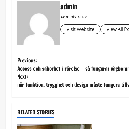
admin
Administrator
Visit Website
View All P
P
Previous:
Access och säkerhet i rörelse – så fungerar vägbom
o
Next:
s
när funktion, trygghet och design måste fungera ti
t
n
RELATED STORIES
Ekonomi
Ha
a