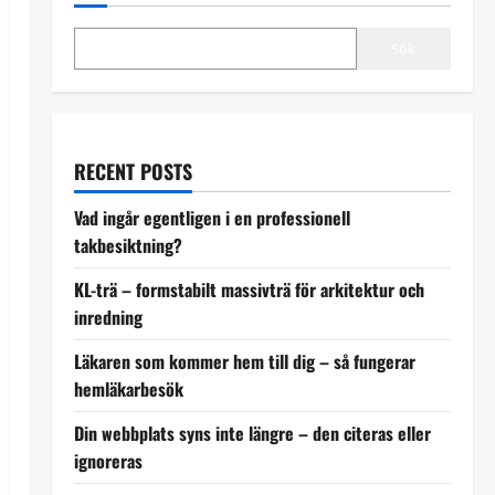
Sök
RECENT POSTS
Vad ingår egentligen i en professionell
takbesiktning?
KL-trä – formstabilt massivträ för arkitektur och
inredning
Läkaren som kommer hem till dig – så fungerar
hemläkarbesök
Din webbplats syns inte längre – den citeras eller
ignoreras