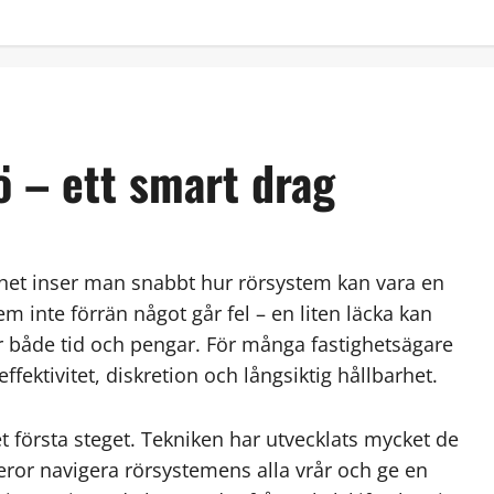
mö – ett smart drag
het inser man snabbt hur rörsystem kan vara en
m inte förrän något går fel – en liten läcka kan
r både tid och pengar. För många fastighetsägare
ffektivitet, diskretion och långsiktig hållbarhet.
et första steget. Tekniken har utvecklats mycket de
ror navigera rörsystemens alla vrår och ge en