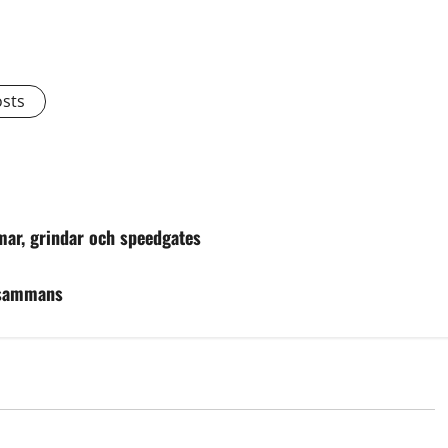
osts
mar, grindar och speedgates
llsammans
ntverk
Ekonomi