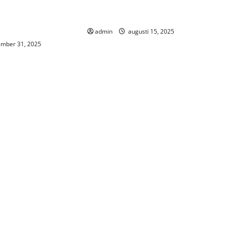
aget gör många med
Att jobba som konsult – frihet,
rrar – så undviker
ansvar och ständig utveckling
admin
augusti 15, 2025
mber 31, 2025