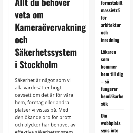
Allt du behöver
formstabilt
massivträ
veta om
för
Kameraövervakning
arkitektur
och
och
inredning
Säkerhetssystem
Läkaren
som
i Stockholm
kommer
hem till dig
Säkerhet är något som vi
– så
alla värdesätter högt,
fungerar
oavsett om det är för våra
hemläkarbe
hem, företag eller andra
sök
platser vi vistas på. Med
Din
den ökande oro för brott
webbplats
och olyckor har behovet av
syns inte
effektiva säkerhetssystem