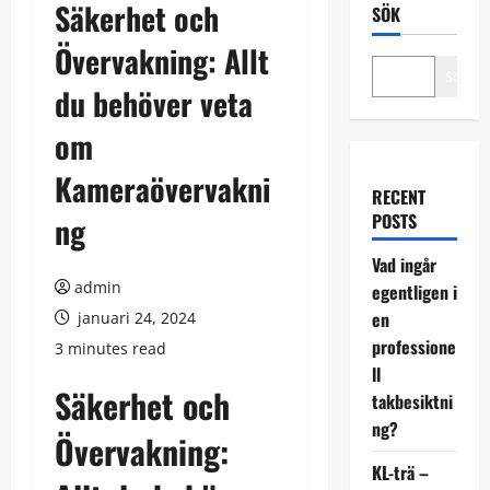
Säkerhet och
SÖK
Övervakning: Allt
Sök
du behöver veta
om
Kameraövervakni
RECENT
POSTS
ng
Vad ingår
admin
egentligen i
en
januari 24, 2024
professione
3 minutes read
ll
Säkerhet och
takbesiktni
ng?
Övervakning:
KL-trä –