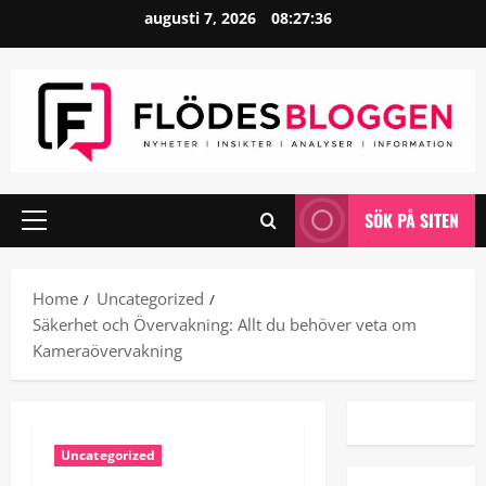
Skip
augusti 7, 2026
08:27:37
to
content
SÖK PÅ SITEN
Primary
Menu
Home
Uncategorized
Säkerhet och Övervakning: Allt du behöver veta om
Kameraövervakning
Uncategorized