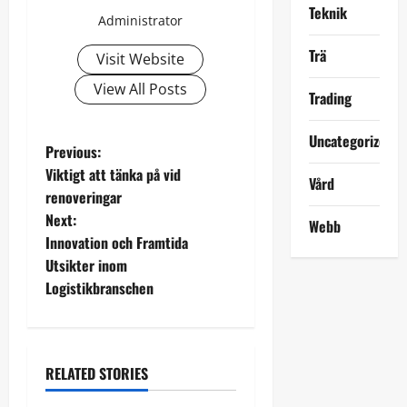
Teknik
Administrator
Trä
Visit Website
View All Posts
Trading
Uncategorized
P
Previous:
Viktigt att tänka på vid
Vård
o
renoveringar
Next:
s
Webb
Innovation och Framtida
t
Utsikter inom
Logistikbranschen
n
a
RELATED STORIES
v
Uncategorized