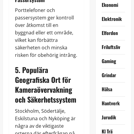
Ekonomi
Porttelefoner och
passersystem ger kontroll
Elektronik
över åtkomst till en
byggnad eller ett område,
Elfordon
vilket kan förbättra
Friluftsliv
säkerheten och minska
risken för obehörig intrång.
Gaming
5. Populära
Grindar
Geografiska Ort för
Kameraövervakning
Hälsa
och Säkerhetssystem
Hantverk
Stockholm, Södertälje,
Jurudik
Eskilstuna och Nyköping är
några av de viktigaste
Kl Trä
orterna där efterfrågan på