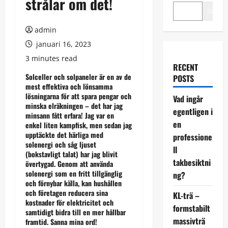
strålar om det!
Sök
admin
januari 16, 2023
3 minutes read
RECENT
Solceller och solpaneler är en av de
POSTS
mest effektiva och lönsamma
lösningarna för att spara pengar och
Vad ingår
minska elräkningen – det har jag
egentligen i
minsann fått erfara! Jag var en
en
enkel liten kampfisk, men sedan jag
upptäckte det härliga med
professione
solenergi och såg ljuset
ll
(bokstavligt talat) har jag blivit
takbesiktni
övertygad. Genom att använda
solenergi som en fritt tillgänglig
ng?
och förnybar källa, kan hushållen
och företagen reducera sina
KL-trä –
kostnader för elektricitet och
formstabilt
samtidigt bidra till en mer hållbar
massivträ
framtid. Sanna mina ord!