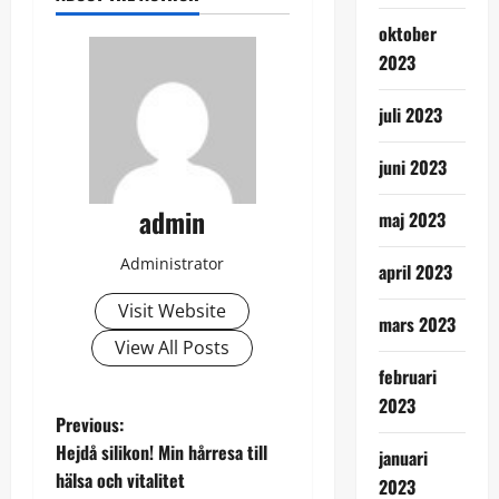
oktober
2023
juli 2023
juni 2023
admin
maj 2023
Administrator
april 2023
Visit Website
mars 2023
View All Posts
februari
2023
P
Previous:
Hejdå silikon! Min hårresa till
januari
o
hälsa och vitalitet
2023