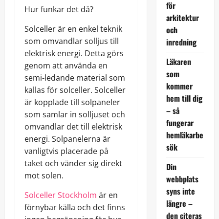
för
Hur funkar det då?
arkitektur
Solceller är en enkel teknik
och
som omvandlar solljus till
inredning
elektrisk energi. Detta görs
Läkaren
genom att använda en
som
semi-ledande material som
kommer
kallas för solceller. Solceller
hem till dig
är kopplade till solpaneler
– så
som samlar in solljuset och
fungerar
omvandlar det till elektrisk
hemläkarbe
energi. Solpanelerna är
sök
vanligtvis placerade på
taket och vänder sig direkt
Din
mot solen.
webbplats
syns inte
Solceller Stockholm
är en
längre –
förnybar källa och det finns
den citeras