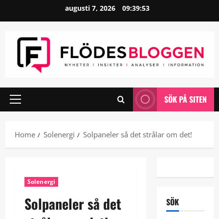
Skip
augusti 7, 2026
09:39:53
to
content
SÖK PÅ SITEN
Primary
Menu
Home
Solenergi
Solpaneler så det strålar om det!
Solenergi
Solpaneler så det
SÖK