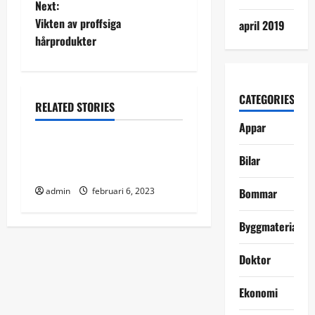
Next:
s
Vikten av proffsiga
april 2019
t
hårprodukter
n
a
CATEGORIES
RELATED STORIES
Ekonomi
Solenergi
Appar
v
Vilka är de mest populära
i
Bilar
produkterna 2023?
g
admin
februari 6, 2023
Bommar
a
Byggmaterial
t
Doktor
i
Ekonomi
o