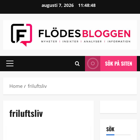
Skip
augusti 7, 2026
11:48:48
to
content
SÖK PÅ SITEN
Primary
Menu
Home
friluftsliv
friluftsliv
Friluftsliv
Teknik
SÖK
Sommar och sol och