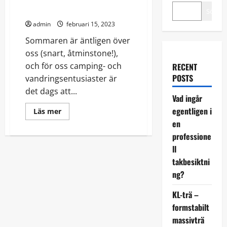
campingviol!
Sök
admin
februari 15, 2023
Sommaren är äntligen över
oss (snart, åtminstone!),
och för oss camping- och
RECENT
POSTS
vandringsentusiaster är
det dags att...
Vad ingår
egentligen i
Read
Läs mer
more
en
about
Sommar
professione
och
sol
ll
och
campingviol!
takbesiktni
ng?
KL-trä –
formstabilt
massivträ