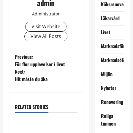
admin
Köksrenovering
Administrator
Läkarvård
Visit Website
Livet
View All Posts
Marknadsföring
P
Previous:
Marknadsöförin
För fler upplevelser i livet
o
Next:
Miljön
Hit måste du åka
s
Nyheter
t
Renovering
n
RELATED STORIES
Uncategorized
Roliga
a
timmen
Vad ingår egentligen i en