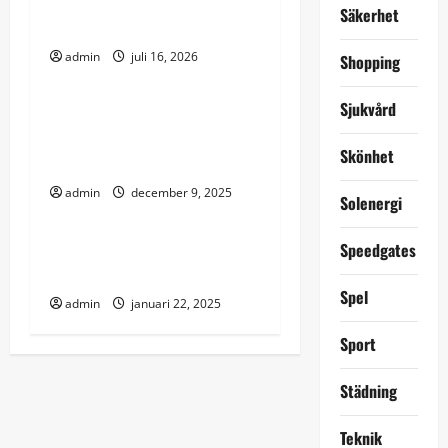
v
professionell
Säkerhet
takbesiktning?
i
admin
juli 16, 2026
Shopping
Uncategorized
g
Sjukvård
när funktion, trygghet och
a
design måste fungera
Skönhet
t
tillsammans
admin
december 9, 2025
Uncategorized
i
Solenergi
o
Analog reklam – en tidlös
Speedgates
strategi i en digital värld
n
Spel
admin
januari 22, 2025
Sport
Städning
Teknik