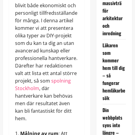
massivträ
blivit både ekonomiskt och
för
personligt tillfredsställande
arkitektur
för många. I denna artikel
och
kommer vi att presentera
inredning
olika typer av DIY-projekt
som du kan ta dig an utan
Läkaren
avancerad kunskap eller
som
professionella hantverkare.
kommer
Därefter har redaktionen
hem till dig
valt att lista ett antal större
– så
projekt, så som
spolning
fungerar
Stockholm
, där
hemläkarbe
hantverkare kan behövas
sök
men där resultatet även
Din
kan bli fantastiskt för ditt
webbplats
hem.
syns inte
längre –
Målning av rum
: Att