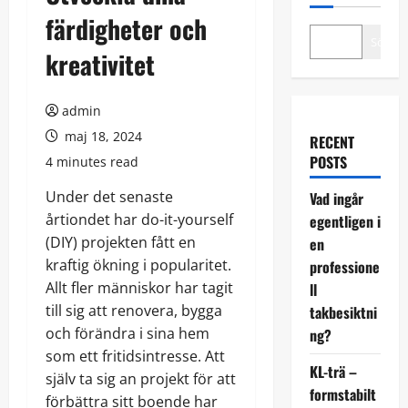
färdigheter och
Sök
kreativitet
admin
maj 18, 2024
RECENT
POSTS
4 minutes read
Under det senaste
Vad ingår
årtiondet har do-it-yourself
egentligen i
(DIY) projekten fått en
en
kraftig ökning i popularitet.
professione
Allt fler människor har tagit
ll
till sig att renovera, bygga
takbesiktni
och förändra i sina hem
ng?
som ett fritidsintresse. Att
KL-trä –
själv ta sig an projekt för att
formstabilt
förbättra sitt boende har