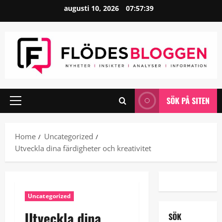
Skip
augusti 10, 2026
07:57:40
to
content
SÖK PÅ SITEN
Primary
Menu
Home
Uncategorized
Utveckla dina färdigheter och kreativitet
Uncategorized
Utveckla dina
SÖK