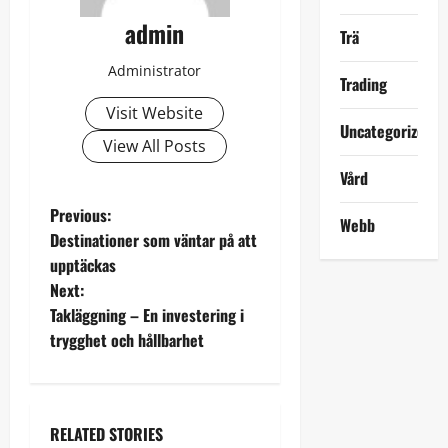
admin
Trä
Administrator
Trading
Visit Website
Uncategorized
View All Posts
Vård
P
Previous:
Webb
Destinationer som väntar på att
o
upptäckas
Next:
s
Takläggning – En investering i
t
trygghet och hållbarhet
n
a
RELATED STORIES
Ekonomi
Elektronik