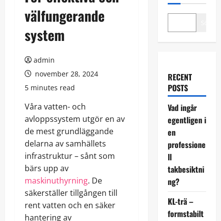
välfungerande
Sök
system
admin
november 28, 2024
RECENT
POSTS
5 minutes read
Våra vatten- och
Vad ingår
avloppssystem utgör en av
egentligen i
de mest grundläggande
en
delarna av samhällets
professione
infrastruktur – sånt som
ll
bärs upp av
takbesiktni
maskinuthyrning
. De
ng?
säkerställer tillgången till
KL-trä –
rent vatten och en säker
formstabilt
hantering av