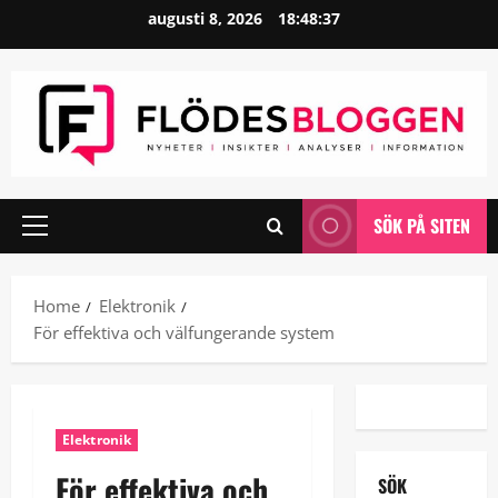
Skip
augusti 8, 2026
18:48:37
to
content
SÖK PÅ SITEN
Primary
Menu
Home
Elektronik
För effektiva och välfungerande system
Elektronik
För effektiva och
SÖK