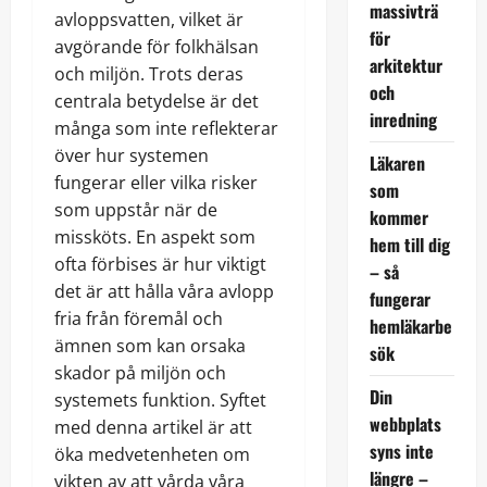
massivträ
avloppsvatten, vilket är
för
avgörande för folkhälsan
arkitektur
och miljön. Trots deras
och
centrala betydelse är det
inredning
många som inte reflekterar
över hur systemen
Läkaren
fungerar eller vilka risker
som
som uppstår när de
kommer
missköts. En aspekt som
hem till dig
ofta förbises är hur viktigt
– så
det är att hålla våra avlopp
fungerar
fria från föremål och
hemläkarbe
ämnen som kan orsaka
sök
skador på miljön och
Din
systemets funktion. Syftet
webbplats
med denna artikel är att
syns inte
öka medvetenheten om
längre –
vikten av att vårda våra