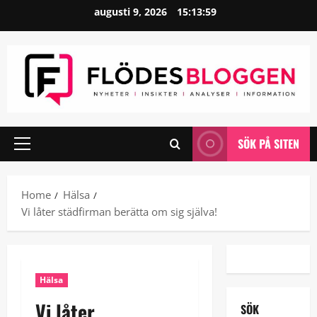
Skip
augusti 9, 2026
15:13:59
to
content
SÖK PÅ SITEN
Primary
Menu
Home
Hälsa
Vi låter städfirman berätta om sig själva!
Hälsa
Vi låter
SÖK