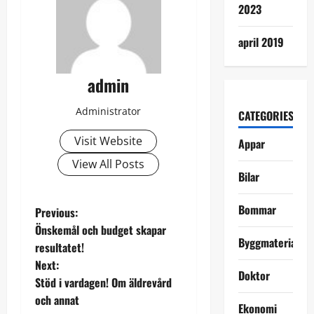
2023
april 2019
admin
Administrator
CATEGORIES
Visit Website
Appar
View All Posts
Bilar
Bommar
P
Previous:
Önskemål och budget skapar
o
Byggmaterial
resultatet!
Next:
s
Doktor
Stöd i vardagen! Om äldrevård
t
och annat
Ekonomi