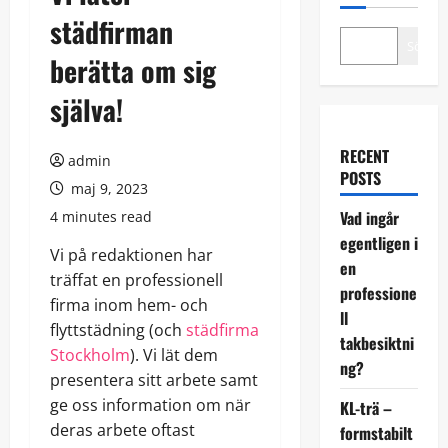
städfirman
Sök
berätta om sig
själva!
RECENT
admin
POSTS
maj 9, 2023
Vad ingår
4 minutes read
egentligen i
Vi på redaktionen har
en
träffat en professionell
professione
firma inom hem- och
ll
flyttstädning (och
städfirma
takbesiktni
Stockholm
). Vi lät dem
ng?
presentera sitt arbete samt
ge oss information om när
KL-trä –
deras arbete oftast
formstabilt