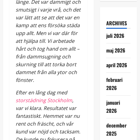
länge. Det var dammigt och
smutsigt i varje vrå, och det
var lätt att se att det var en
ARCHIVES
kamp att ens försöka städa
upp allt. Men vi var där för
juli 2026
att hjälpa till. Vi arbetade
hårt och tog hand om allt –
maj 2026
från dammsugning och
skurning till att torka bort
april 2026
dammet från alla ytor och
februari
fönster.
2026
Efter en lång dag med
storstädning Stockholm
,
januari
var vi klara. Resultatet var
2026
fantastiskt. Hemmet var nu
rent och fräscht, och vår
december
kund var nöjd och tacksam.
2025
De kunde nu fokusera på