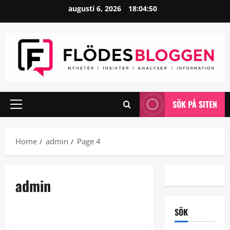
Skip
augusti 6, 2026
18:04:50
to
content
SÖK PÅ SITEN
Primary
Menu
Home
admin
Page 4
admin
Uncategorized
SÖK
Mer än bara ett arbete