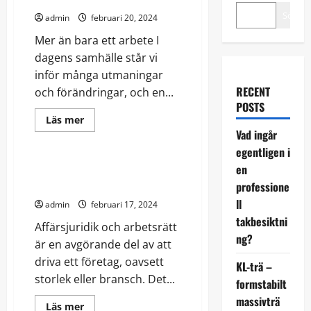
Sök
admin
februari 20, 2024
Mer än bara ett arbete I
dagens samhälle står vi
inför många utmaningar
RECENT
och förändringar, och en...
POSTS
Read
Läs mer
more
Vad ingår
Jurudik
about
Mer
egentligen i
än
bara
en
Affärsjuridik: En väsentlig del av
ett
företag
professione
arbete
ll
admin
februari 17, 2024
takbesiktni
Affärsjuridik och arbetsrätt
ng?
är en avgörande del av att
driva ett företag, oavsett
KL-trä –
storlek eller bransch. Det...
formstabilt
massivträ
Read
Läs mer