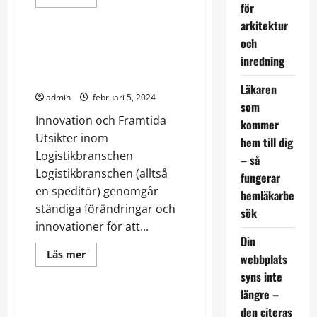
more
för
Ekonomi
about
arkitektur
Affärsjuridik:
En
och
väsentlig
Innovation och Framtida
del
inredning
Utsikter inom
av
företag
Logistikbranschen
Läkaren
admin
februari 5, 2024
som
Innovation och Framtida
kommer
Utsikter inom
hem till dig
Logistikbranschen
– så
Logistikbranschen (alltså
fungerar
en speditör) genomgår
hemläkarbe
ständiga förändringar och
sök
innovationer för att...
Din
Read
Läs mer
webbplats
more
Uncategorized
about
syns inte
Innovation
längre –
och
Framtida
Säkerhet och Övervakning: Allt
den citeras
Utsikter