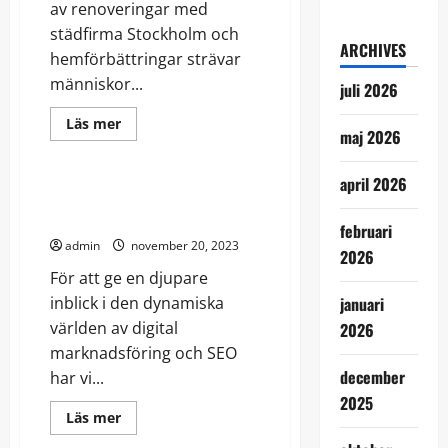
av renoveringar med
städfirma Stockholm och
ARCHIVES
hemförbättringar strävar
människor...
juli 2026
Read
Läs mer
maj 2026
more
Teknik
about
Viktigt
att
april 2026
tänka
Mästare av digital synlighet –
på
en intervju
vid
februari
renoveringar
admin
november 20, 2023
2026
För att ge en djupare
inblick i den dynamiska
januari
världen av digital
2026
marknadsföring och SEO
december
har vi...
2025
Read
Läs mer
more
Skönhet
about