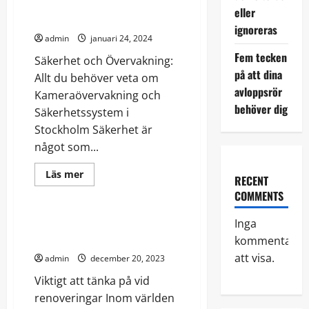
du behöver veta om
inom
eller
Logistikbranschen
Kameraövervakning
ignoreras
admin
januari 24, 2024
Fem tecken
Säkerhet och Övervakning:
på att dina
Allt du behöver veta om
avloppsrör
Kameraövervakning och
behöver dig
Säkerhetssystem i
Stockholm Säkerhet är
något som...
Read
Läs mer
RECENT
more
Hantverk
about
COMMENTS
Säkerhet
och
Övervakning:
Inga
Viktigt att tänka på vid
Allt
renoveringar
kommentarer
du
behöver
att visa.
admin
december 20, 2023
veta
om
Viktigt att tänka på vid
Kameraövervakning
renoveringar Inom världen