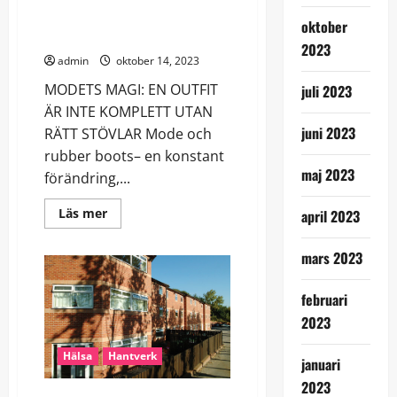
Trender
som
oktober
är
MODETS MAGI: EN OUTFIT
här
2023
för
admin
oktober 14, 2023
att
stanna
MODETS MAGI: EN OUTFIT
juli 2023
ÄR INTE KOMPLETT UTAN
juni 2023
RÄTT STÖVLAR Mode och
rubber boots– en konstant
maj 2023
förändring,...
Read
Läs mer
april 2023
more
about
MODETS
mars 2023
MAGI:
EN
OUTFIT
februari
2023
Hälsa
Hantverk
januari
2023