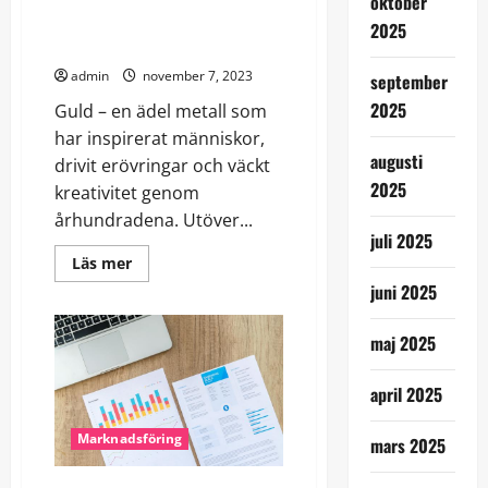
oktober
Mästare
av
2025
digital
Guld – Mer än Bara Metall
synlighet
–
admin
november 7, 2023
september
en
intervju
2025
Guld – en ädel metall som
har inspirerat människor,
augusti
drivit erövringar och väckt
2025
kreativitet genom
århundradena. Utöver...
juli 2025
Read
Läs mer
more
juni 2025
about
Guld
–
Mer
maj 2025
än
Bara
Metall
april 2025
Marknadsföring
mars 2025