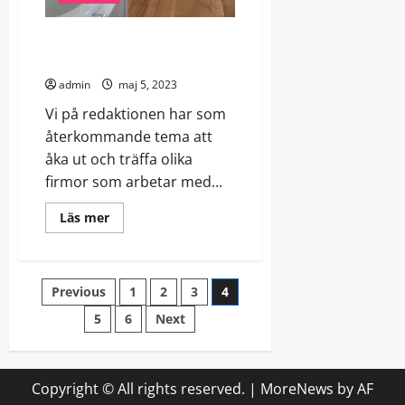
Önskemål och budget skapar
resultatet!
admin
maj 5, 2023
Vi på redaktionen har som
återkommande tema att
åka ut och träffa olika
firmor som arbetar med...
Read
Läs mer
more
about
Önskemål
och
budget
Sidnumrering
Previous
1
2
3
4
skapar
resultatet!
5
6
Next
för
inlägg
Copyright © All rights reserved.
|
MoreNews
by AF