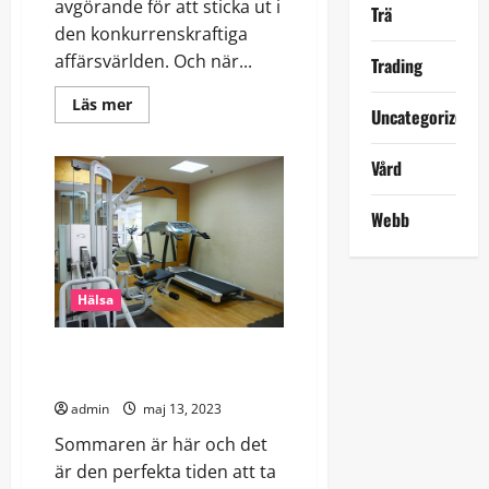
avgörande för att sticka ut i
Trä
den konkurrenskraftiga
affärsvärlden. Och när...
Trading
Read
Läs mer
Uncategorized
more
about
Förstärk
ditt
Vård
varumärke
med
företagslogga
Webb
på
bilen
Hälsa
Njut av sommaren genom
gymträning
admin
maj 13, 2023
Sommaren är här och det
är den perfekta tiden att ta