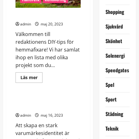
Shopping
Hemmafixare vs proffs
admin
maj 20, 2023
Sjukvård
Välkommen till
Skönhet
redaktionens DIY-tips för
hemmafixare! Vi har samlat
Solenergi
ihop en lista med olika
projekt som du...
Speedgates
Read
Läs mer
more
Spel
Bilar
about
Hemmafixare
vs
Sport
proffs
Förstärk ditt varumärke med
företagslogga på bilen
Städning
admin
maj 16, 2023
Att skapa en stark
Teknik
varumärkesidentitet är