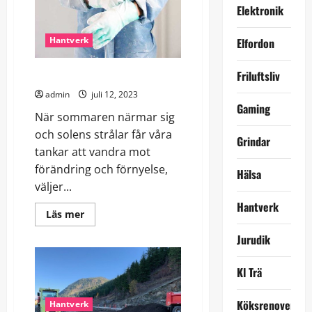
Elektronik
Hantverk
Elfordon
Måleri i alla dess former
Friluftsliv
admin
juli 12, 2023
Gaming
När sommaren närmar sig
och solens strålar får våra
Grindar
tankar att vandra mot
förändring och förnyelse,
Hälsa
väljer...
Hantverk
Read
Läs mer
more
about
Jurudik
Måleri
i
alla
Kl Trä
dess
former
Köksrenovering
Hantverk