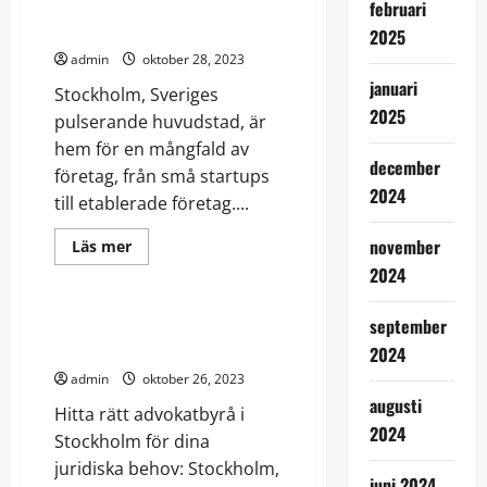
Skapa en stark identitet för ditt
februari
företag
2025
admin
oktober 28, 2023
januari
Stockholm, Sveriges
2025
pulserande huvudstad, är
hem för en mångfald av
december
företag, från små startups
2024
till etablerade företag....
november
Read
Läs mer
more
Jurudik
2024
about
Skapa
en
stark
Hitta rätt advokatbyrå i
september
identitet
Stockholm
för
2024
ditt
admin
oktober 26, 2023
företag
augusti
Hitta rätt advokatbyrå i
2024
Stockholm för dina
juridiska behov: Stockholm,
juni 2024