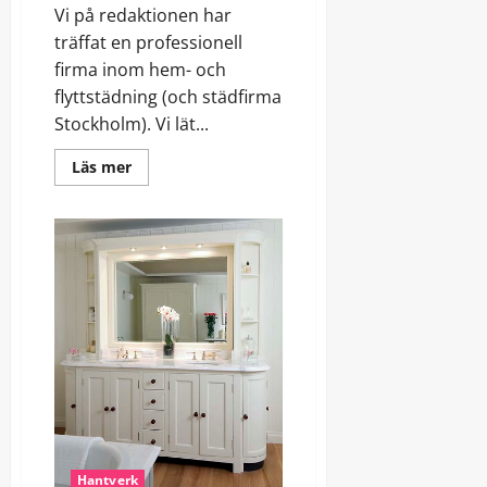
Vi på redaktionen har
träffat en professionell
firma inom hem- och
flyttstädning (och städfirma
Stockholm). Vi lät...
Read
Läs mer
more
about
Vi
låter
städfirman
berätta
om
sig
själva!
Hantverk