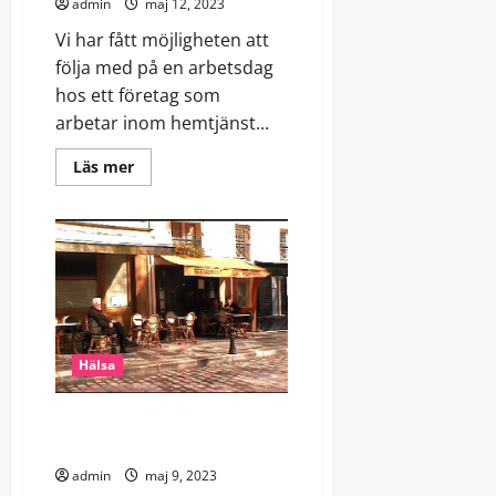
admin
maj 12, 2023
Vi har fått möjligheten att
följa med på en arbetsdag
hos ett företag som
arbetar inom hemtjänst...
Read
Läs mer
more
about
Stöd
i
vardagen!
Om
äldrevård
och
annat
Hälsa
Vi låter städfirman berätta om
sig själva!
admin
maj 9, 2023