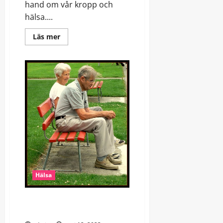
hand om vår kropp och
hälsa....
Read
Läs mer
more
about
Njut
av
sommaren
genom
gymträning
Hälsa
Stöd i vardagen! Om äldrevård
och annat