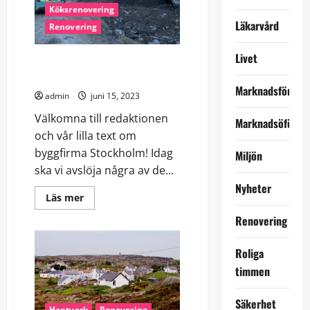
Köksrenovering
Läkarvård
Renovering
Livet
Hantverkarens verktyg och
material
Marknadsföring
admin
juni 15, 2023
Välkomna till redaktionen
Marknadsöförin
och vår lilla text om
byggfirma Stockholm! Idag
Miljön
ska vi avslöja några av de...
Nyheter
Read
Läs mer
more
about
Renovering
Hantverkarens
verktyg
och
Roliga
material
timmen
Säkerhet
Hantverk
Renovering