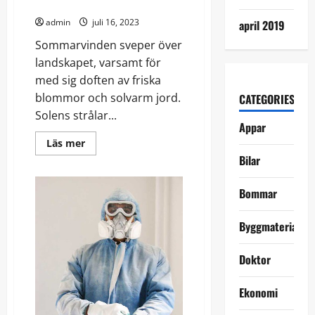
En trivsam miljö!
admin
juli 16, 2023
april 2019
Sommarvinden sveper över
landskapet, varsamt för
med sig doften av friska
blommor och solvarm jord.
CATEGORIES
Solens strålar...
Appar
Read
Läs mer
more
Bilar
about
En
trivsam
Bommar
miljö!
Byggmaterial
Doktor
Ekonomi