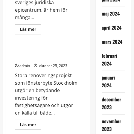
sveriges juridiska
epicentrum, är hem för
maj 2024
många...
april 2024
Read
Läs mer
more
Renovering
about
mars 2024
Hitta
rätt
advokatbyrå
Trender som är här för att
i
februari
stanna
Stockholm
2024
admin
oktober 25, 2023
Stora renoveringsprojekt
januari
som fönsterbyte Stockholm
2024
utgör en betydande
investering för
december
fastighetsägare och utgör
2023
en källa till både...
november
Read
Läs mer
2023
more
Skönhet
about